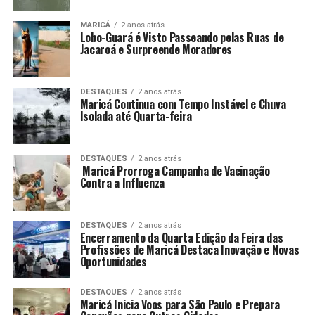
MARICÁ
2 anos atrás
Lobo-Guará é Visto Passeando pelas Ruas de
Jacaroá e Surpreende Moradores
DESTAQUES
2 anos atrás
Maricá Continua com Tempo Instável e Chuva
Isolada até Quarta-feira
DESTAQUES
2 anos atrás
Maricá Prorroga Campanha de Vacinação
Contra a Influenza
DESTAQUES
2 anos atrás
Encerramento da Quarta Edição da Feira das
Profissões de Maricá Destaca Inovação e Novas
Oportunidades
DESTAQUES
2 anos atrás
Maricá Inicia Voos para São Paulo e Prepara