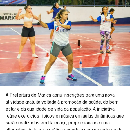
Acompanhe a cobertura completa na Maricá Web
TV.
Copa Maricá de Futevôlei, Maricá, Parque Nanci, futevôlei,
esporte de areia, Liga Nacional de Futevôlei, Secretaria de
Esportes, eventos esportivos em Maricá, Maricá Web TV,
competição de futevôlei.
A Prefeitura de
Maricá
abriu inscrições para uma nova
atividade gratuita voltada à promoção da saúde, do bem-
estar e da qualidade de vida da população. A iniciativa
reúne exercícios físicos e música em aulas dinâmicas que
serão realizadas em Itaipuaçu, proporcionando uma
alternativa de lazer e prática esportiva para moradores de