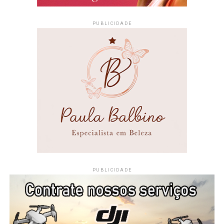
cobertura dos eventos e das principais notícias de
Maricá.
PUBLICIDADE
#Maricá #MaricáRJ #EsquinaDaCopa
#SeleçãoBrasileira #Futebol
#CopaDoMundo #MARÉ
#EsquinaDoMalandro #Cultura #Turismo
#Eventos #MaricáWebTV
#CidadeDeMaricá
PUBLICIDADE