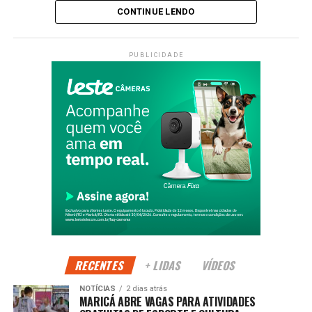
CONTINUE LENDO
Conhecida por valorizar a identidade cultural da cidade e
as tradições do samba, a Esquina do Malandro será o
PUBLICIDADE
cenário da torcida maricaense na busca pelo sonho do
hexacampeonato.
Além da transmissão dos jogos em telão, o público
poderá aproveitar uma programação cultural
especialmente preparada para animar os intervalos e o
pré-jogo, reforçando a ligação entre o futebol e a cultura
brasileira.
PUBLICIDADE
RECENTES
+ LIDAS
VÍDEOS
A iniciativa também contribui para movimentar o Centro da
NOTÍCIAS
2 dias atrás
cidade, incentivando a ocupação dos espaços públicos e
MARICÁ ABRE VAGAS PARA ATIVIDADES