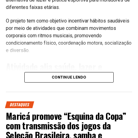
diferentes faixas etárias.
O projeto tem como objetivo incentivar hábitos saudáveis
por meio de atividades que combinam movimentos
corporais com ritmos musicais, promovendo
condicionamento físico, coordenação motora, socialização
e diversão.
Atividade alia saúde, lazer e
qualidade de vida
CONTINUE LENDO
As aulas são voltadas para pessoas que desejam praticar
atividade física de forma leve, dinâmica e acessível. A
DESTAQUES
proposta utiliza diferentes estilos musicais para estimular
Maricá promove “Esquina da Copa”
o movimento corporal, tornando os exercícios mais
atrativos e contribuindo para a melhora da saúde física e
com transmissão dos jogos da
mental.
Seleção Brasileira, samba e