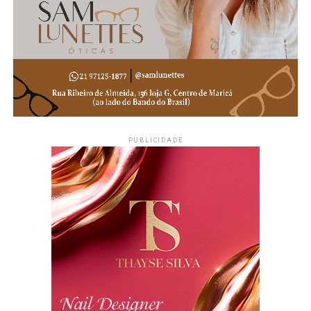
– 17h30 – União de Maricá
– 19h – Brasil x Marrocos
– 21h – Samba da Copa convida Samba da Mulher e
Gianne Mello
Local:
Esquina do Malandro – Praça Orlando de Barros
Pimentel, Centro de Maricá
Entrada:
Gratuita
PUBLICIDADE
Atrações:
Transmissão dos jogos da Seleção Brasileira,
samba e programação cultural
PUBLICIDADE
Acompanhe a Maricá Web TV nas redes sociais
para ficar por dentro dos horários dos jogos,