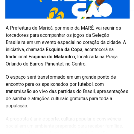
limitadas e serão preenchidas de acordo com os critérios
estabelecidos pela organização do projeto.
A expectativa é atender moradores de Itaipuaçu que
A Prefeitura de
Maricá
, por meio da
MARÉ
, vai reunir os
buscam uma atividade física regular em um ambiente
torcedores para acompanhar os jogos da Seleção
acolhedor, gratuito e acompanhado por profissionais.
Brasileira em um evento especial no coração da cidade. A
Acompanhe a Maricá Web TV no Instagram,
iniciativa, chamada
Esquina da Copa
, acontecerá na
Facebook e em nosso site para ficar por dentro das
tradicional
Esquina do Malandro
, localizada na Praça
principais notícias, oportunidades, serviços e
Orlando de Barros Pimentel, no Centro.
eventos de Maricá.
O espaço será transformado em um grande ponto de
#Maricá #MaricáRJ #Itaipuaçu #Saúde
encontro para os apaixonados por futebol, com
#QualidadeDeVida #ExercícioFísico #BemEstar
transmissão ao vivo das partidas do Brasil, apresentações
#Esporte #AtividadeFísica #MaricáWebTV
de samba e atrações culturais gratuitas para toda a
população.
A proposta é unir esporte, cultura popular e convivência
PUBLICIDADE
social em um ambiente preparado para receber famílias,
amigos e visitantes durante os jogos da Seleção.