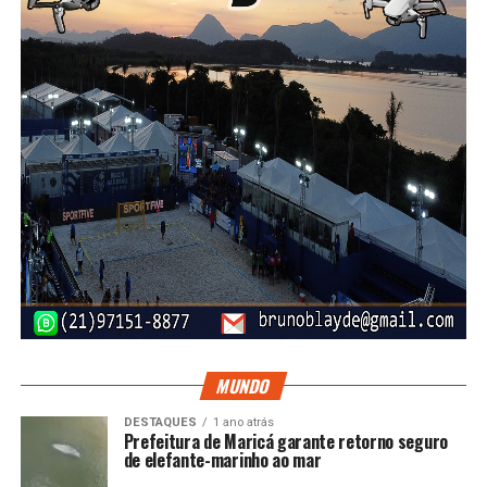
MUNDO
DESTAQUES
1 ano atrás
Prefeitura de Maricá garante retorno seguro
de elefante-marinho ao mar