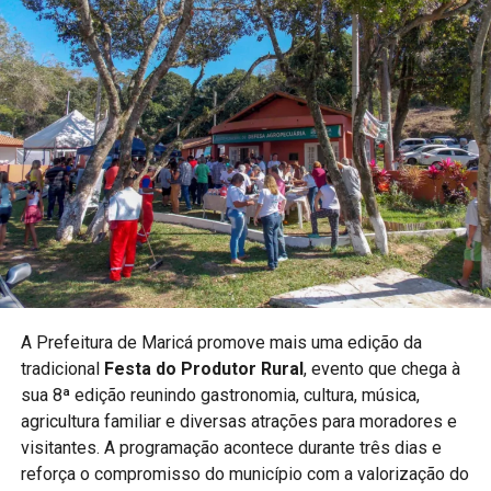
Esporte como inclusão
A Prefeitura destaca que eventos esportivos contribuem
para ampliar o acesso da população às diferentes
modalidades e incentivar crianças e jovens à prática
esportiva.
PUBLICIDADE
A realização do campeonato reforça o compromisso do
município com políticas públicas voltadas ao esporte e à
A Prefeitura de Maricá promove mais uma edição da
qualidade de vida.
tradicional
Festa do Produtor Rural
, evento que chega à
sua 8ª edição reunindo gastronomia, cultura, música,
Acompanhe a Maricá Web TV para mais notícias sobre
agricultura familiar e diversas atrações para moradores e
esporte e eventos na cidade.
visitantes. A programação acontece durante três dias e
#Maricá #KungFu #Esporte #ArtesMarciais
reforça o compromisso do município com a valorização do