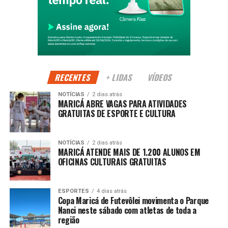
população da realidade do campo, destacando a
importância da agricultura familiar para o abastecimento, a
geração de renda e o desenvolvimento sustentável de
Maricá.
Segundo a Prefeitura, o evento fortalece a identidade rural
do município e cria novas oportunidades para produtores
RECENTES
+ LIDAS
VÍDEOS
comercializarem seus produtos diretamente com os
NOTÍCIAS
2 dias atrás
consumidores.
MARICÁ ABRE VAGAS PARA ATIVIDADES
GRATUITAS DE ESPORTE E CULTURA
PUBLICIDADE
NOTÍCIAS
2 dias atrás
MARICÁ ATENDE MAIS DE 1.200 ALUNOS EM
OFICINAS CULTURAIS GRATUITAS
Além de incentivar o setor agrícola, a programação
movimenta o turismo e o comércio local, atraindo
ESPORTES
4 dias atrás
Copa Maricá de Futevôlei movimenta o Parque
visitantes de diferentes regiões e contribuindo para o
Nanci neste sábado com atletas de toda a
fortalecimento da economia durante os dias de evento.
região