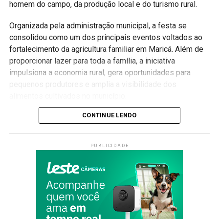
#MaricáWebTV
homem do campo, da produção local e do turismo rural.
Organizada pela administração municipal, a festa se
consolidou como um dos principais eventos voltados ao
fortalecimento da agricultura familiar em Maricá. Além de
proporcionar lazer para toda a família, a iniciativa
impulsiona a economia rural, gera oportunidades para
pequenos produtores e amplia a visibilidade dos
alimentos cultivados no município.
Valorização da agricultura familiar
CONTINUE LENDO
Ao longo da programação, os visitantes poderão conhecer
PUBLICIDADE
produtos produzidos por agricultores da cidade, além de
aproveitar apresentações culturais, atrações musicais,
gastronomia típica e atividades voltadas para todas as
idades.
A Festa do Produtor Rural também busca aproximar a