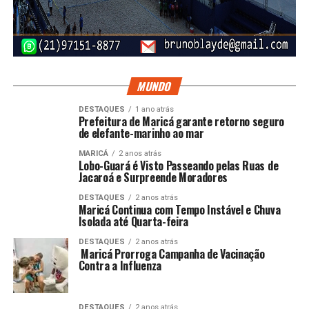
MUNDO
DESTAQUES
1 ano atrás
Prefeitura de Maricá garante retorno seguro
de elefante-marinho ao mar
MARICÁ
2 anos atrás
Lobo-Guará é Visto Passeando pelas Ruas de
Jacaroá e Surpreende Moradores
DESTAQUES
2 anos atrás
Maricá Continua com Tempo Instável e Chuva
Isolada até Quarta-feira
DESTAQUES
2 anos atrás
Maricá Prorroga Campanha de Vacinação
Contra a Influenza
DESTAQUES
2 anos atrás