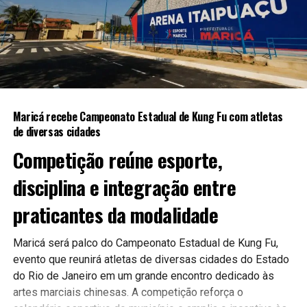
A expectativa é que as novas ferramentas contribuam para
uma gestão mais moderna e eficiente, aproximando ainda
mais a população do poder público.
Maricá recebe Campeonato Estadual de Kung Fu com atletas
Continue acompanhando a Maricá Web TV para mais
de diversas cidades
notícias sobre inovação, tecnologia e serviços públicos.
Competição reúne esporte,
#Maricá #Tecnologia #Inovação #ServiçosPúblicos
disciplina e integração entre
#CidadeInteligente #MaricáWebTV
praticantes da modalidade
Maricá será palco do Campeonato Estadual de Kung Fu,
evento que reunirá atletas de diversas cidades do Estado
do Rio de Janeiro em um grande encontro dedicado às
artes marciais chinesas. A competição reforça o