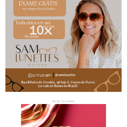
#MaricáWebTV
PUBLICIDADE
PUBLICIDADE
A proposta também considera outras condições
relacionadas a alterações sensoriais, incluindo situações
envolvendo TDAH e disfunções de processamento
sensorial, desde que a necessidade de adaptação seja
devidamente comprovada.
Como funciona a dispensa do
uniforme
PUBLICIDADE
A dispensa não ocorre automaticamente para todos os
estudantes com TEA. De acordo com a legislação, é
necessário que o aluno apresente
alteração sensorial
que justifique a necessidade de adaptação
,