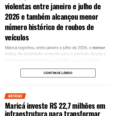
violentas entre janeiro e julho de
2026 e também alcançou menor
número histórico de roubos de
veículos
Maricá registrou, entre janeiro e julho de 2026, o
menor
índice de letalidade violenta para o período desde o
início da série histórica, em 2003
. Segundo dados
divulgados pelo Instituto de Segurança Pública (ISP),
foram contabilizadas
oito mortes violentas nos
CONTINUE LENDO
primeiros sete meses do ano
, resultado considerado o
melhor dos últimos 23 anos.
NOTÍCIAS
Os números também apontam redução nos registros de
Maricá investe R$ 22,7 milhões em
roubos de veículos. No mesmo período, foram registrados
18 casos
, o menor número para os sete primeiros meses
infraestrutura para transformar
do ano em mais de duas décadas.