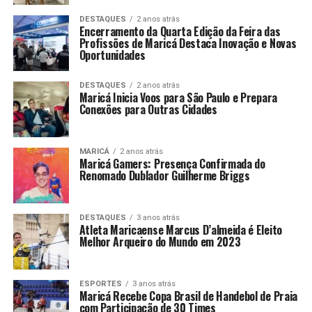
DESTAQUES
2 anos atrás
A iniciativa começou a tramitar na Câmara Municipal de
Encerramento da Quarta Edição da Feira das
Profissões de Maricá Destaca Inovação e Novas
Maricá por meio do
Projeto de Lei nº 191/2025
, de
Oportunidades
autoria do vereador
Robson Dutra
.
DESTAQUES
2 anos atrás
A proposta foi apresentada em julho de 2025 e
Maricá Inicia Voos para São Paulo e Prepara
Conexões para Outras Cidades
posteriormente aprovada pelo Legislativo municipal. Com
a sanção do Executivo, a medida passou a integrar
oficialmente a legislação de Maricá.
MARICÁ
2 anos atrás
Maricá Gamers: Presença Confirmada do
Na justificativa, o vereador destacou a necessidade de
Renomado Dublador Guilherme Briggs
considerar as particularidades sensoriais de estudantes
neurodivergentes e criar condições para que essas
DESTAQUES
3 anos atrás
características não se transformem em barreiras dentro
Atleta Maricaense Marcus D’almeida é Eleito
do ambiente escolar.
Melhor Arqueiro do Mundo em 2023
Inclusão além da obrigatoriedade
ESPORTES
3 anos atrás
Maricá Recebe Copa Brasil de Handebol de Praia
do uniforme
com Participação de 30 Times