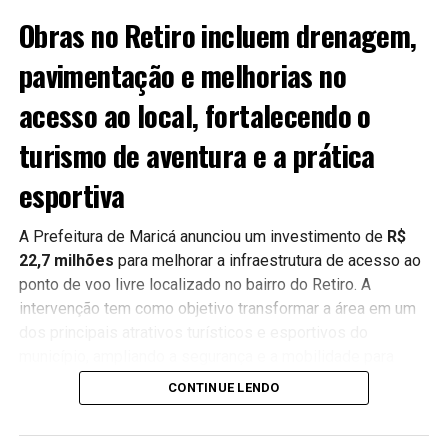
afirmou.
Obras no Retiro incluem drenagem,
pavimentação e melhorias no
PUBLICIDADE
acesso ao local, fortalecendo o
turismo de aventura e a prática
Tecnologia e integração
esportiva
De acordo com a Prefeitura, a redução dos indicadores
está relacionada a investimentos em
tecnologia,
A Prefeitura de Maricá anunciou um investimento de
R$
inteligência, integração das forças de segurança e
22,7 milhões
para melhorar a infraestrutura de acesso ao
ampliação das ações de prevenção e fiscalização
.
ponto de voo livre localizado no bairro do Retiro. A
intervenção tem como objetivo transformar a área em um
O município vem ampliando o uso de sistemas de
dos principais atrativos turísticos e esportivos do
videomonitoramento e ferramentas de inteligência para
município, ampliando a segurança e a mobilidade para
auxiliar as forças de segurança na identificação de
moradores, pilotos e visitantes.
CONTINUE LENDO
ocorrências e no acompanhamento de áreas estratégicas.
De acordo com a Prefeitura, as obras contemplam
A estratégia envolve a atuação conjunta das forças