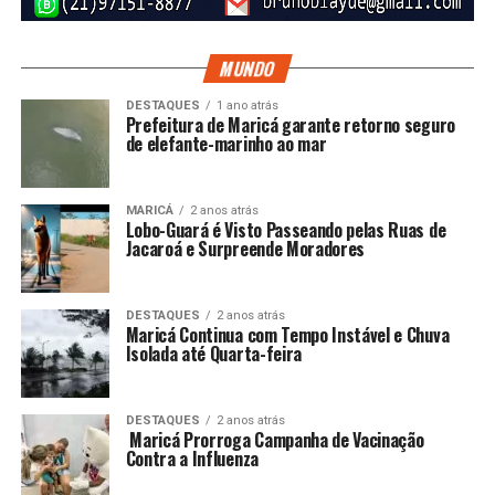
que o estudante não seja constrangido por utilizar uma
roupa diferente do uniforme convencional.
MUNDO
A escola deverá assegurar o acesso à educação e a
DESTAQUES
1 ano atrás
participação nas atividades escolares sem qualquer
Prefeitura de Maricá garante retorno seguro
de elefante-marinho ao mar
prejuízo pedagógico decorrente da adaptação.
A medida também estabelece uma perspectiva de
MARICÁ
2 anos atrás
proteção contra situações de discriminação e bullying
Lobo-Guará é Visto Passeando pelas Ruas de
relacionadas à condição do estudante ou à utilização da
Jacaroá e Surpreende Moradores
vestimenta alternativa.
DESTAQUES
2 anos atrás
Maricá Continua com Tempo Instável e Chuva
PUBLICIDADE
Isolada até Quarta-feira
DESTAQUES
2 anos atrás
Projeto foi apresentado por Robson
Maricá Prorroga Campanha de Vacinação
Contra a Influenza
Dutra em 2025