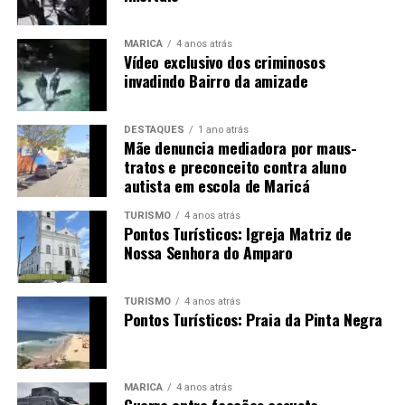
permanência e a participação no ambiente escolar.
MARICÁ
4 anos atrás
Com a
Lei Municipal nº 3.772/2026
, a rede municipal
Vídeo exclusivo dos criminosos
passa a contar com uma regra específica para tratar
invadindo Bairro da amizade
dessas situações, estabelecendo critérios para a
solicitação da dispensa e garantindo que o estudante não
DESTAQUES
1 ano atrás
seja prejudicado pedagogicamente por sua necessidade
Mãe denuncia mediadora por maus-
de adaptação.
tratos e preconceito contra aluno
autista em escola de Maricá
Maricá Web TV — informação, cidadania e jornalismo
TURISMO
4 anos atrás
local.
Pontos Turísticos: Igreja Matriz de
Nossa Senhora do Amparo
PUBLICIDADE
TURISMO
4 anos atrás
Pontos Turísticos: Praia da Pinta Negra
Acompanhe a Maricá Web TV
pelo Instagram e
Facebook e fique por dentro das principais notícias de
MARICÁ
4 anos atrás
Maricá, da Região Metropolitana e do Estado do Rio de