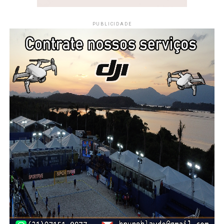
PUBLICIDADE
PUBLICIDADE
A roupa utilizada pelo estudante em substituição ao
uniforme deverá manter o
padrão geral estabelecido
pela escola em relação ao comprimento e ao estilo
das peças
, como camisa e bermuda.
Dessa forma, a proposta busca conciliar a necessidade de
conforto sensorial do aluno com as regras gerais de
apresentação adotadas pela unidade de ensino.
Proteção contra constrangimento e
discriminação
Outro ponto importante da nova legislação é a garantia de