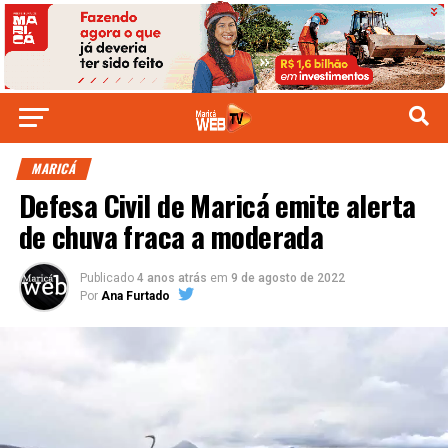
MARICÁ
Defesa Civil de Maricá emite alerta
de chuva fraca a moderada
Publicado
4 anos atrás
em
9 de agosto de 2022
Por
Ana Furtado