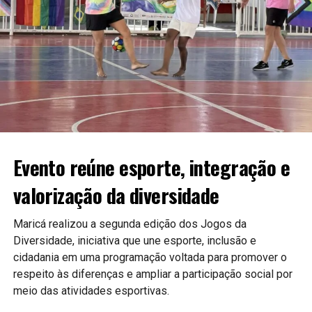
PUBLICIDADE
A expectativa é que as novas ferramentas contribuam para
uma gestão mais moderna e eficiente, aproximando ainda
mais a população do poder público.
Continue acompanhando a Maricá Web TV para mais
notícias sobre inovação, tecnologia e serviços públicos.
Evento reúne esporte, integração e
valorização da diversidade
#Maricá #Tecnologia #Inovação #ServiçosPúblicos
#CidadeInteligente #MaricáWebTV
Maricá realizou a segunda edição dos Jogos da
Diversidade, iniciativa que une esporte, inclusão e
cidadania em uma programação voltada para promover o
respeito às diferenças e ampliar a participação social por
meio das atividades esportivas.