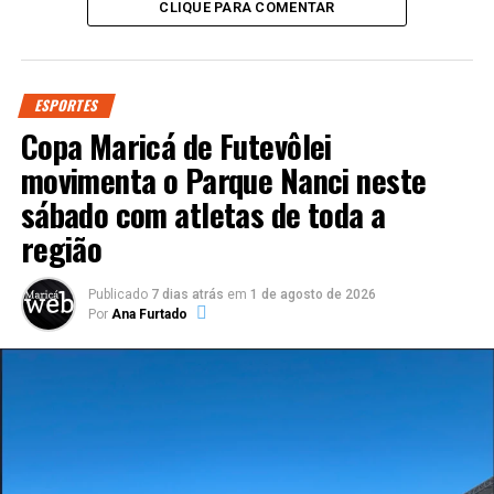
CLIQUE PARA COMENTAR
ESPORTES
Copa Maricá de Futevôlei
movimenta o Parque Nanci neste
sábado com atletas de toda a
região
Publicado
7 dias atrás
em
1 de agosto de 2026
Por
Ana Furtado