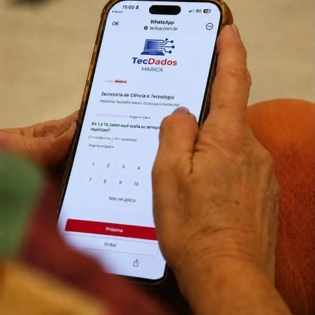
Acompanhe a cobertura completa na Maricá Web
TV.
Copa Maricá de Futevôlei, Maricá, Parque Nanci, futevôlei,
esporte de areia, Liga Nacional de Futevôlei, Secretaria de
Esportes, eventos esportivos em Maricá, Maricá Web TV,
competição de futevôlei.