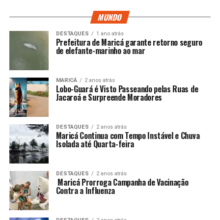
MUNDO
DESTAQUES
1 ano atrás
Prefeitura de Maricá garante retorno seguro
de elefante-marinho ao mar
MARICÁ
2 anos atrás
Lobo-Guará é Visto Passeando pelas Ruas de
Jacaroá e Surpreende Moradores
DESTAQUES
2 anos atrás
Maricá Continua com Tempo Instável e Chuva
Isolada até Quarta-feira
DESTAQUES
2 anos atrás
Maricá Prorroga Campanha de Vacinação
Contra a Influenza