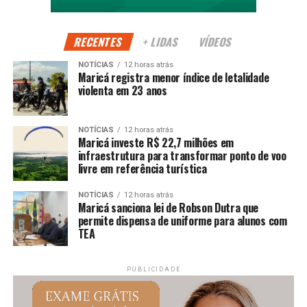
inclusiva, onde o esporte atua como ferramenta de
desenvolvimento humano.
RECENTES
+ LIDAS
VÍDEOS
NOTÍCIAS
12 horas atrás
PUBLICIDADE
Maricá registra menor índice de letalidade
violenta em 23 anos
Continue acompanhando a Maricá Web TV para mais
NOTÍCIAS
12 horas atrás
Maricá investe R$ 22,7 milhões em
notícias sobre inclusão, cidadania e esporte.
infraestrutura para transformar ponto de voo
livre em referência turística
#Maricá #Inclusão #JogosDaDiversidade #Esporte
#MaricáWebTV
NOTÍCIAS
12 horas atrás
Maricá sanciona lei de Robson Dutra que
permite dispensa de uniforme para alunos com
TEA
PUBLICIDADE