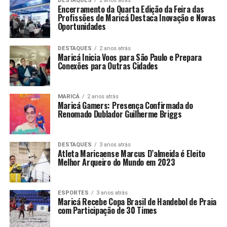
DESTAQUES
2 anos atrás
Encerramento da Quarta Edição da Feira das
Profissões de Maricá Destaca Inovação e Novas
Oportunidades
DESTAQUES
2 anos atrás
Maricá Inicia Voos para São Paulo e Prepara
Conexões para Outras Cidades
MARICÁ
2 anos atrás
Maricá Gamers: Presença Confirmada do
Renomado Dublador Guilherme Briggs
DESTAQUES
3 anos atrás
Atleta Maricaense Marcus D’almeida é Eleito
Melhor Arqueiro do Mundo em 2023
ESPORTES
3 anos atrás
Maricá Recebe Copa Brasil de Handebol de Praia
com Participação de 30 Times