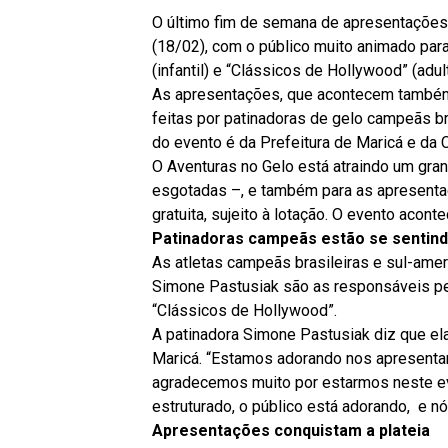
O último fim de semana de apresentações
(18/02), com o público muito animado par
(infantil) e “Clássicos de Hollywood” (adult
As apresentações, que acontecem também 
feitas por patinadoras de gelo campeãs br
do evento é da Prefeitura de Maricá e d
O Aventuras no Gelo está atraindo um gran
esgotadas –, e também para as apresent
gratuita, sujeito à lotação. O evento acont
Patinadoras campeãs estão se sentin
As atletas campeãs brasileiras e sul-amer
Simone Pastusiak são as responsáveis pel
“Clássicos de Hollywood”.
A patinadora Simone Pastusiak diz que e
Maricá. “Estamos adorando nos apresentar
agradecemos muito por estarmos neste ev
estruturado, o público está adorando, e n
Apresentações conquistam a plateia