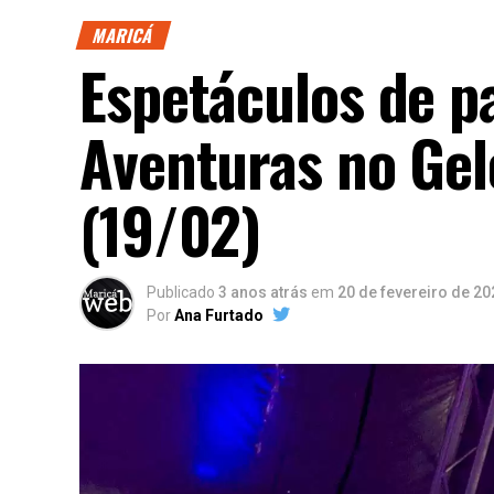
MARICÁ
Espetáculos de pa
Aventuras no Ge
(19/02)
Publicado
3 anos atrás
em
20 de fevereiro de 20
Por
Ana Furtado