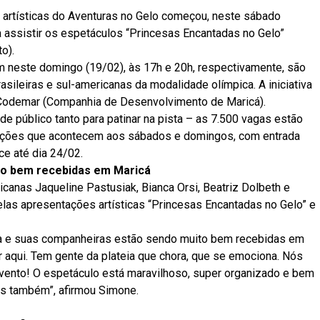
 artísticas do Aventuras no Gelo começou, neste sábado
a assistir os espetáculos “Princesas Encantadas no Gelo”
o).
neste domingo (19/02), às 17h e 20h, respectivamente, são
asileiras e sul-americanas da modalidade olímpica. A iniciativa
a Codemar (Companhia de Desenvolvimento de Maricá).
de público tanto para patinar na pista – as 7.500 vagas estão
ações que acontecem aos sábados e domingos, com entrada
ece até dia 24/02.
do bem recebidas em Maricá
icanas Jaqueline Pastusiak, Bianca Orsi, Beatriz Dolbeth e
as apresentações artísticas “Princesas Encantadas no Gelo” e
la e suas companheiras estão sendo muito bem recebidas em
 aqui. Tem gente da plateia que chora, que se emociona. Nós
ento! O espetáculo está maravilhoso, super organizado e bem
ós também”, afirmou Simone.