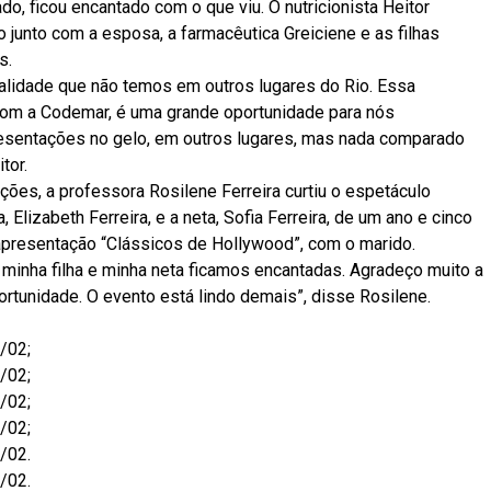
o, ficou encantado com o que viu. O nutricionista Heitor
 junto com a esposa, a farmacêutica Greiciene e as filhas
s.
realidade que não temos em outros lugares do Rio. Essa
to com a Codemar, é uma grande oportunidade para nós
esentações no gelo, em outros lugares, mas nada comparado
tor.
ções, a professora Rosilene Ferreira curtiu o espetáculo
 Elizabeth Ferreira, e a neta, Sofia Ferreira, de um ano e cinco
 apresentação “Clássicos de Hollywood”, com o marido.
, minha filha e minha neta ficamos encantadas. Agradeço muito a
ortunidade. O evento está lindo demais”, disse Rosilene.
9/02;
0/02;
1/02;
2/02;
3/02.
4/02.