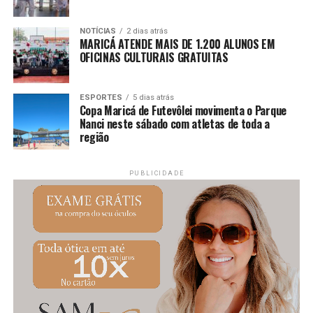
esporte de areia, Liga Nacional de Futevôlei, Secretaria de
Esportes, eventos esportivos em Maricá, Maricá Web TV,
NOTÍCIAS
2 dias atrás
MARICÁ ATENDE MAIS DE 1.200 ALUNOS EM
competição de futevôlei.
OFICINAS CULTURAIS GRATUITAS
ESPORTES
5 dias atrás
Copa Maricá de Futevôlei movimenta o Parque
Nanci neste sábado com atletas de toda a
região
PUBLICIDADE