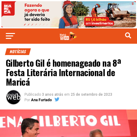
NOTÍCIAS
Gilberto Gil é homenageado na 8ª
Festa Literária Internacional de
Maricá
Publicado
3 anos atrás
em
25 de setembro de 2023
Por
Ana Furtado