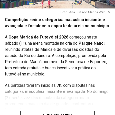
Foto: Ana Furtado Marica Web TV
PUBLICIDADE
Competição reúne categorias masculina iniciante e
avançada e fortalece o esporte de areia no município.
As inscrições para novas turmas são abertas
A
Copa Maricá de Futevôlei 2026
começou neste
periodicamente conforme a disponibilidade de vagas.
sábado (1º), na arena montada na orla do
Parque Nanci
,
reunindo atletas de Maricá e de diversas cidades do
Saiba mais em:
www.maricawebtv.com.br
estado do Rio de Janeiro. A competição, promovida pela
Prefeitura de Maricá por meio da Secretaria de Esportes,
Palavras-chave SEO
tem entrada gratuita e busca incentivar a prática do
futevôlei no município.
Maricá, oficinas culturais, cultura em Maricá, aulas
gratuitas, Secretaria de Cultura, teatro, dança, música, arte,
As partidas tiveram início às
7h
, com disputas nas
cursos gratuitos, Maricá Web TV.
categorias
masculina iniciante e avançada
. No domingo
(2), será a vez das disputas da categoria mista,
prometendo mais um dia de grandes confrontos e
integração entre atletas e torcedores.
CONTINUE LENDO