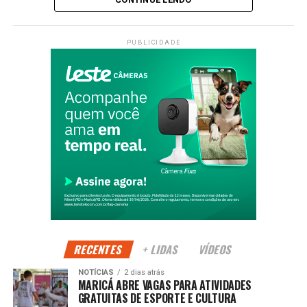
Além da Copa Maricá, a cidade também recebe a etapa de
abertura da
Liga Nacional de Futevôlei
, reunindo equipes
PUBLICIDADE
tradicionais do país e consolidando Maricá como um dos
principais destinos para grandes eventos esportivos
ligados aos esportes de areia.
A expectativa é de grande público durante todo o fim de
semana, com estrutura preparada para receber atletas,
familiares e amantes do esporte na orla do Parque Nanci.
PUBLICIDADE
RECENTES
+ LIDAS
VÍDEOS
Acompanhe a cobertura completa na Maricá Web
TV.
NOTÍCIAS
2 dias atrás
MARICÁ ABRE VAGAS PARA ATIVIDADES
GRATUITAS DE ESPORTE E CULTURA
Copa Maricá de Futevôlei, Maricá, Parque Nanci, futevôlei,