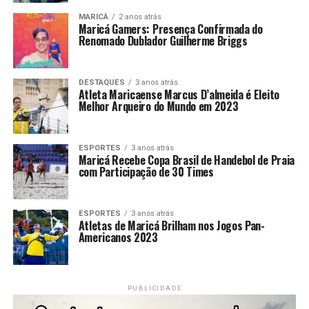
oficialmente a legislação de Maricá.
MARICÁ
2 anos atrás
Maricá Gamers: Presença Confirmada do
Na justificativa, o vereador destacou a necessidade de
Renomado Dublador Guilherme Briggs
considerar as particularidades sensoriais de estudantes
neurodivergentes e criar condições para que essas
DESTAQUES
3 anos atrás
características não se transformem em barreiras dentro
Atleta Maricaense Marcus D’almeida é Eleito
do ambiente escolar.
Melhor Arqueiro do Mundo em 2023
Inclusão além da obrigatoriedade
ESPORTES
3 anos atrás
Maricá Recebe Copa Brasil de Handebol de Praia
do uniforme
com Participação de 30 Times
A nova legislação se soma a outras políticas e iniciativas
relacionadas à inclusão de pessoas com deficiência e
ESPORTES
3 anos atrás
Atletas de Maricá Brilham nos Jogos Pan-
autismo em Maricá.
Americanos 2023
O município mantém uma rede de atendimento voltada às
pessoas com TEA, com serviços de acompanhamento,
PUBLICIDADE
reabilitação e suporte às famílias. Entre os equipamentos
estão a
Casa do Autista
, os Serviços de Atendimento de