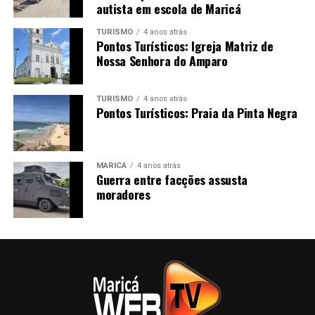
autista em escola de Maricá
Maricá Web TV — informação, cidadania e jornalismo
TURISMO
4 anos atrás
local.
Pontos Turísticos: Igreja Matriz de
Nossa Senhora do Amparo
PUBLICIDADE
TURISMO
4 anos atrás
Pontos Turísticos: Praia da Pinta Negra
Acompanhe a Maricá Web TV
pelo Instagram e
Facebook e fique por dentro das principais notícias de
MARICÁ
4 anos atrás
Maricá, da Região Metropolitana e do Estado do Rio de
Guerra entre facções assusta
moradores
Janeiro.
#Maricá #Autismo #TEA #InclusãoEscolar #Educação
#RobsonDutra #Direitos #Neurodiversidade
#MaricáRJ #MaricáWebTV