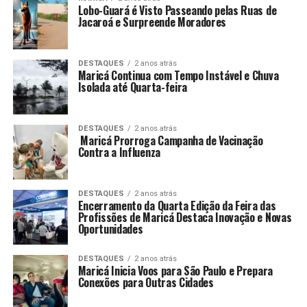
proteção contra situações de discriminação e bullying
Lobo-Guará é Visto Passeando pelas Ruas de
relacionadas à condição do estudante ou à utilização da
Jacaroá e Surpreende Moradores
vestimenta alternativa.
DESTAQUES
2 anos atrás
Maricá Continua com Tempo Instável e Chuva
PUBLICIDADE
Isolada até Quarta-feira
DESTAQUES
2 anos atrás
Projeto foi apresentado por Robson
Maricá Prorroga Campanha de Vacinação
Contra a Influenza
Dutra em 2025
DESTAQUES
2 anos atrás
A iniciativa começou a tramitar na Câmara Municipal de
Encerramento da Quarta Edição da Feira das
Profissões de Maricá Destaca Inovação e Novas
Maricá por meio do
Projeto de Lei nº 191/2025
, de
Oportunidades
autoria do vereador
Robson Dutra
.
DESTAQUES
2 anos atrás
A proposta foi apresentada em julho de 2025 e
Maricá Inicia Voos para São Paulo e Prepara
Conexões para Outras Cidades
posteriormente aprovada pelo Legislativo municipal. Com
a sanção do Executivo, a medida passou a integrar