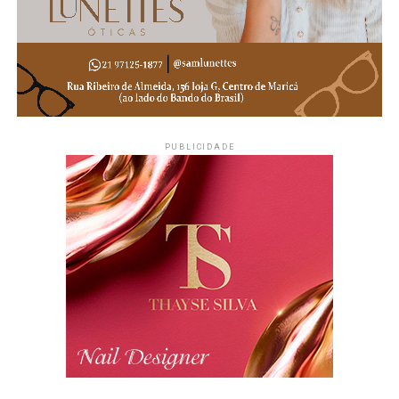
sensorial, desde que a necessidade de adaptação seja
devidamente comprovada.
Como funciona a dispensa do
uniforme
PUBLICIDADE
A dispensa não ocorre automaticamente para todos os
estudantes com TEA. De acordo com a legislação, é
necessário que o aluno apresente
alteração sensorial
que justifique a necessidade de adaptação
,
comprovada por
laudo médico ou parecer técnico de
profissional habilitado
.
O pedido deve ser apresentado pelos pais ou
responsáveis legais diretamente à direção da unidade
escolar, acompanhado da documentação necessária.
A partir da solicitação, a escola deverá respeitar a