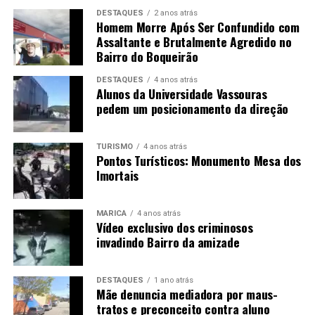
DESTAQUES
2 anos atrás
A medida aprovada em Maricá coloca em discussão um
Homem Morre Após Ser Confundido com
aspecto muitas vezes pouco percebido da inclusão
Assaltante e Brutalmente Agredido no
Bairro do Boqueirão
escolar: a necessidade de adaptar não apenas conteúdos
e métodos pedagógicos, mas também aspectos da rotina
DESTAQUES
4 anos atrás
que podem representar barreiras para determinados
Alunos da Universidade Vassouras
estudantes.
pedem um posicionamento da direção
Para alunos que apresentam alterações sensoriais, a
TURISMO
4 anos atrás
possibilidade de utilizar uma vestimenta mais confortável
Pontos Turísticos: Monumento Mesa dos
pode contribuir para reduzir desconfortos e favorecer a
Imortais
permanência e a participação no ambiente escolar.
MARICÁ
4 anos atrás
Com a
Lei Municipal nº 3.772/2026
, a rede municipal
Vídeo exclusivo dos criminosos
passa a contar com uma regra específica para tratar
invadindo Bairro da amizade
dessas situações, estabelecendo critérios para a
solicitação da dispensa e garantindo que o estudante não
DESTAQUES
1 ano atrás
seja prejudicado pedagogicamente por sua necessidade
Mãe denuncia mediadora por maus-
de adaptação.
tratos e preconceito contra aluno