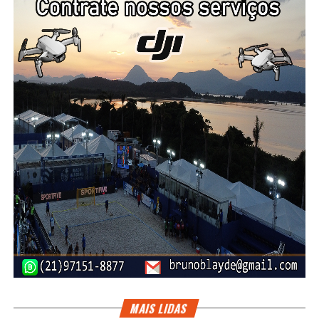
Reabilitação Especial de Maricá (Sarem I e II) e o Centro
de Atenção Integral à Família de PCDs (Caif). Segundo a
Prefeitura, a rede atende mais de 1.700 pessoas ao longo
do ano.
PUBLICIDADE
A própria administração municipal também desenvolve
ações voltadas à adaptação e inclusão, como sessões de
cinema adaptadas para pessoas com TEA e iniciativas
realizadas em ambientes preparados para reduzir
sobrecarga sensorial.
Direito à educação com respeito às
individualidades
MAIS LIDAS