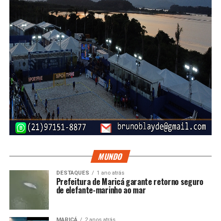
das peças
, como camisa e bermuda.
Dessa forma, a proposta busca conciliar a necessidade de
conforto sensorial do aluno com as regras gerais de
apresentação adotadas pela unidade de ensino.
Proteção contra constrangimento e
discriminação
Outro ponto importante da nova legislação é a garantia de
que o estudante não seja constrangido por utilizar uma
roupa diferente do uniforme convencional.
MUNDO
A escola deverá assegurar o acesso à educação e a
DESTAQUES
1 ano atrás
participação nas atividades escolares sem qualquer
Prefeitura de Maricá garante retorno seguro
de elefante-marinho ao mar
prejuízo pedagógico decorrente da adaptação.
A medida também estabelece uma perspectiva de
MARICÁ
2 anos atrás