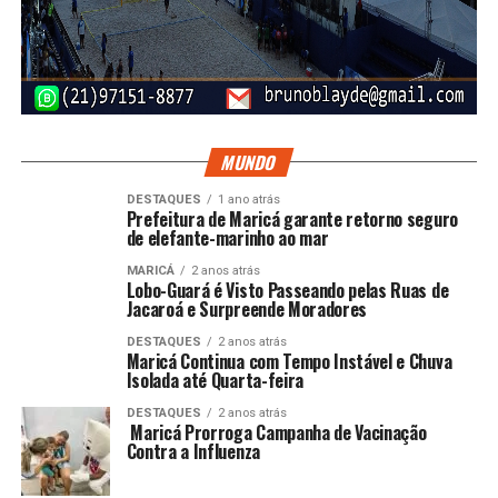
MUNDO
DESTAQUES
1 ano atrás
Prefeitura de Maricá garante retorno seguro
de elefante-marinho ao mar
MARICÁ
2 anos atrás
Lobo-Guará é Visto Passeando pelas Ruas de
Jacaroá e Surpreende Moradores
DESTAQUES
2 anos atrás
Maricá Continua com Tempo Instável e Chuva
Isolada até Quarta-feira
DESTAQUES
2 anos atrás
Maricá Prorroga Campanha de Vacinação
Contra a Influenza