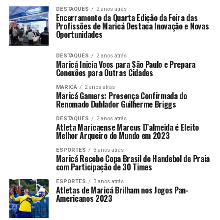
DESTAQUES
2 anos atrás
Encerramento da Quarta Edição da Feira das
Profissões de Maricá Destaca Inovação e Novas
Oportunidades
DESTAQUES
2 anos atrás
Maricá Inicia Voos para São Paulo e Prepara
Conexões para Outras Cidades
MARICÁ
2 anos atrás
Maricá Gamers: Presença Confirmada do
Renomado Dublador Guilherme Briggs
DESTAQUES
2 anos atrás
Atleta Maricaense Marcus D’almeida é Eleito
Melhor Arqueiro do Mundo em 2023
ESPORTES
3 anos atrás
Maricá Recebe Copa Brasil de Handebol de Praia
com Participação de 30 Times
ESPORTES
3 anos atrás
Atletas de Maricá Brilham nos Jogos Pan-
Americanos 2023