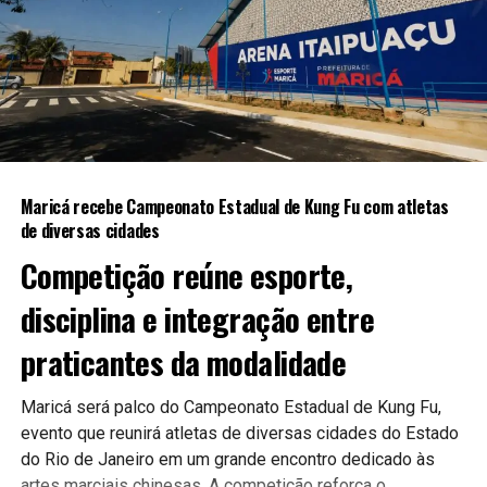
PUBLICIDADE
A expectativa é que as novas ferramentas contribuam para
uma gestão mais moderna e eficiente, aproximando ainda
mais a população do poder público.
Maricá recebe Campeonato Estadual de Kung Fu com atletas
Continue acompanhando a Maricá Web TV para mais
de diversas cidades
notícias sobre inovação, tecnologia e serviços públicos.
Competição reúne esporte,
#Maricá #Tecnologia #Inovação #ServiçosPúblicos
disciplina e integração entre
#CidadeInteligente #MaricáWebTV
praticantes da modalidade
Maricá será palco do Campeonato Estadual de Kung Fu,
evento que reunirá atletas de diversas cidades do Estado
do Rio de Janeiro em um grande encontro dedicado às
artes marciais chinesas. A competição reforça o