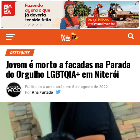
DESTAQUES
Jovem é morto a facadas na Parada
do Orgulho LGBTQIA+ em Niterói
Publicado
4 anos atrás
em
8 de agosto de 2022
Por
Ana Furtado