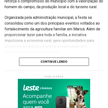
#Maricá #KungFu #Esporte #ArtesMarciais
reforça o compromisso do município com a valorização do
#MaricáWebTV
homem do campo, da produção local e do turismo rural.
Organizada pela administração municipal, a festa se
consolidou como um dos principais eventos voltados ao
fortalecimento da agricultura familiar em Maricá. Além de
proporcionar lazer para toda a família, a iniciativa
impulsiona a economia rural, gera oportunidades para
pequenos produtores e amplia a visibilidade dos
alimentos cultivados no município.
Valorização da agricultura familiar
CONTINUE LENDO
Ao longo da programação, os visitantes poderão conhecer
PUBLICIDADE
produtos produzidos por agricultores da cidade, além de
aproveitar apresentações culturais, atrações musicais,
gastronomia típica e atividades voltadas para todas as
idades.