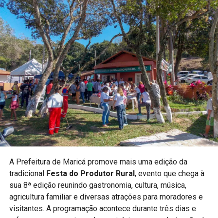
Esporte como inclusão
A Prefeitura destaca que eventos esportivos contribuem
para ampliar o acesso da população às diferentes
modalidades e incentivar crianças e jovens à prática
esportiva.
PUBLICIDADE
A realização do campeonato reforça o compromisso do
município com políticas públicas voltadas ao esporte e à
A Prefeitura de Maricá promove mais uma edição da
qualidade de vida.
tradicional
Festa do Produtor Rural
, evento que chega à
sua 8ª edição reunindo gastronomia, cultura, música,
Acompanhe a Maricá Web TV para mais notícias sobre
agricultura familiar e diversas atrações para moradores e
esporte e eventos na cidade.
visitantes. A programação acontece durante três dias e