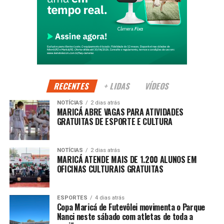
A Festa do Produtor Rural também busca aproximar a
população da realidade do campo, destacando a
importância da agricultura familiar para o abastecimento, a
geração de renda e o desenvolvimento sustentável de
Maricá.
Segundo a Prefeitura, o evento fortalece a identidade rural
do município e cria novas oportunidades para produtores
RECENTES
+ LIDAS
VÍDEOS
comercializarem seus produtos diretamente com os
NOTÍCIAS
2 dias atrás
consumidores.
MARICÁ ABRE VAGAS PARA ATIVIDADES
GRATUITAS DE ESPORTE E CULTURA
PUBLICIDADE
NOTÍCIAS
2 dias atrás
MARICÁ ATENDE MAIS DE 1.200 ALUNOS EM
OFICINAS CULTURAIS GRATUITAS
Além de incentivar o setor agrícola, a programação
movimenta o turismo e o comércio local, atraindo
ESPORTES
4 dias atrás
Copa Maricá de Futevôlei movimenta o Parque
visitantes de diferentes regiões e contribuindo para o
Nanci neste sábado com atletas de toda a
fortalecimento da economia durante os dias de evento.