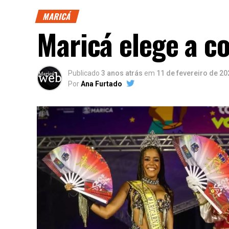
MARICÁ
Maricá elege a c
Publicado
3 anos atrás
em
11 de fevereiro de 20
Por
Ana Furtado