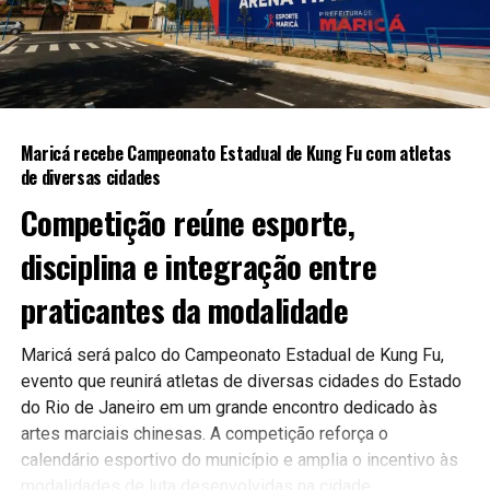
A expectativa é que as novas ferramentas contribuam para
uma gestão mais moderna e eficiente, aproximando ainda
mais a população do poder público.
Maricá recebe Campeonato Estadual de Kung Fu com atletas
Continue acompanhando a Maricá Web TV para mais
de diversas cidades
notícias sobre inovação, tecnologia e serviços públicos.
Competição reúne esporte,
#Maricá #Tecnologia #Inovação #ServiçosPúblicos
disciplina e integração entre
#CidadeInteligente #MaricáWebTV
praticantes da modalidade
Maricá será palco do Campeonato Estadual de Kung Fu,
evento que reunirá atletas de diversas cidades do Estado
do Rio de Janeiro em um grande encontro dedicado às
artes marciais chinesas. A competição reforça o
calendário esportivo do município e amplia o incentivo às
modalidades de luta desenvolvidas na cidade.