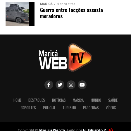
MARICÁ
4 anos atrás
Guerra entre facções assusta
moradores
HOME
DESTAQUES
NOTÍCIAS
MARICÁ
MUNDO
SAÚDE
ESPORTES
POLICIAL
TURISMO
PARCERIAS
VÍDEOS
Copyright ©
Maricá WebTv
. Feito por
H. Eduardo P.
.