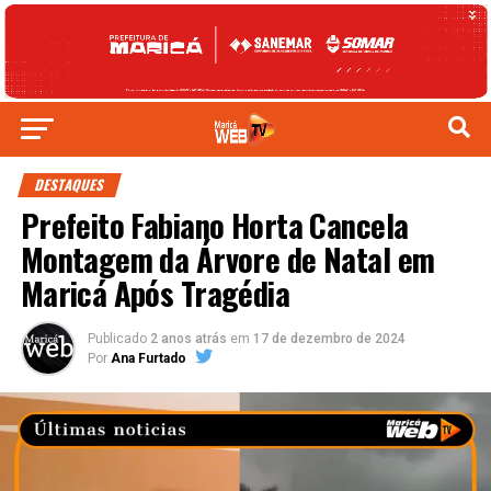
DESTAQUES
Prefeito Fabiano Horta Cancela
Montagem da Árvore de Natal em
Maricá Após Tragédia
Publicado
2 anos atrás
em
17 de dezembro de 2024
Por
Ana Furtado