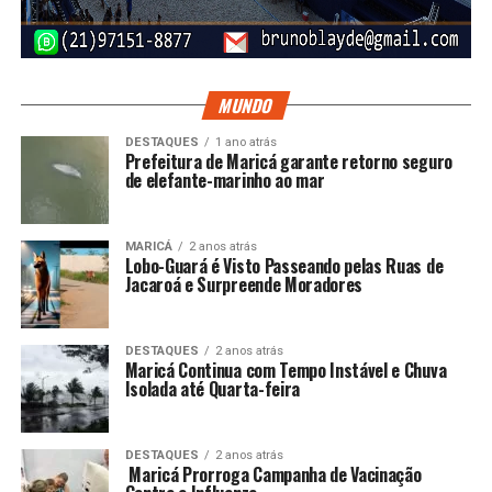
MUNDO
DESTAQUES
1 ano atrás
Prefeitura de Maricá garante retorno seguro
de elefante-marinho ao mar
MARICÁ
2 anos atrás
Lobo-Guará é Visto Passeando pelas Ruas de
Jacaroá e Surpreende Moradores
DESTAQUES
2 anos atrás
Maricá Continua com Tempo Instável e Chuva
Isolada até Quarta-feira
DESTAQUES
2 anos atrás
Maricá Prorroga Campanha de Vacinação