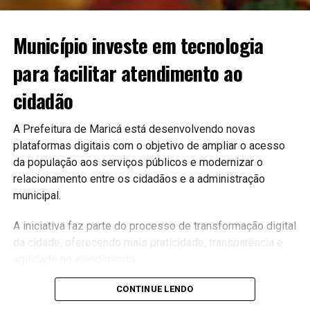
Município investe em tecnologia
para facilitar atendimento ao
cidadão
A Prefeitura de Maricá está desenvolvendo novas
plataformas digitais com o objetivo de ampliar o acesso
da população aos serviços públicos e modernizar o
relacionamento entre os cidadãos e a administração
municipal.
A iniciativa faz parte do processo de transformação digital
da cidade, oferecendo mais praticidade, transparência e
agilidade no atendimento.
Serviços mais acessíveis
CONTINUE LENDO