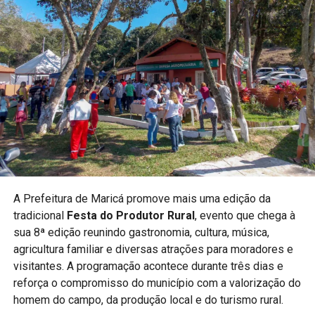
A Prefeitura destaca que eventos esportivos contribuem
para ampliar o acesso da população às diferentes
modalidades e incentivar crianças e jovens à prática
esportiva.
PUBLICIDADE
A realização do campeonato reforça o compromisso do
município com políticas públicas voltadas ao esporte e à
A Prefeitura de Maricá promove mais uma edição da
qualidade de vida.
tradicional
Festa do Produtor Rural
, evento que chega à
sua 8ª edição reunindo gastronomia, cultura, música,
Acompanhe a Maricá Web TV para mais notícias sobre
agricultura familiar e diversas atrações para moradores e
esporte e eventos na cidade.
visitantes. A programação acontece durante três dias e
#Maricá #KungFu #Esporte #ArtesMarciais
reforça o compromisso do município com a valorização do
#MaricáWebTV
homem do campo, da produção local e do turismo rural.