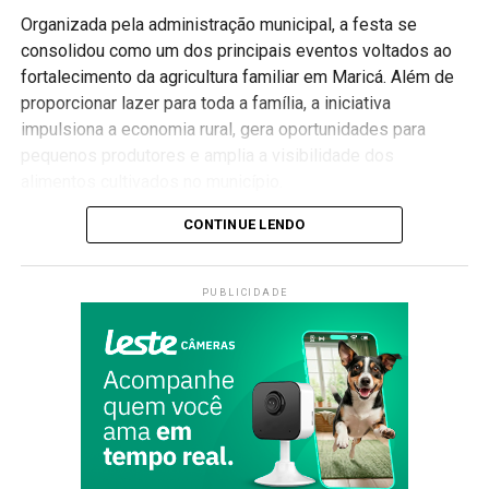
Organizada pela administração municipal, a festa se
consolidou como um dos principais eventos voltados ao
fortalecimento da agricultura familiar em Maricá. Além de
proporcionar lazer para toda a família, a iniciativa
impulsiona a economia rural, gera oportunidades para
pequenos produtores e amplia a visibilidade dos
alimentos cultivados no município.
Valorização da agricultura familiar
CONTINUE LENDO
Ao longo da programação, os visitantes poderão conhecer
PUBLICIDADE
produtos produzidos por agricultores da cidade, além de
aproveitar apresentações culturais, atrações musicais,
gastronomia típica e atividades voltadas para todas as
idades.
A Festa do Produtor Rural também busca aproximar a
população da realidade do campo, destacando a