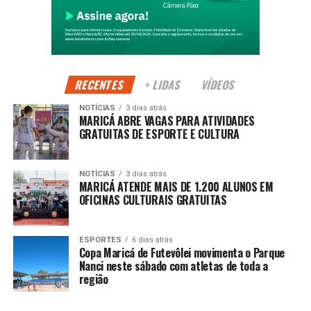
importância da agricultura familiar para o abastecimento, a
geração de renda e o desenvolvimento sustentável de
Maricá.
Segundo a Prefeitura, o evento fortalece a identidade rural
do município e cria novas oportunidades para produtores
RECENTES
+ LIDAS
VÍDEOS
comercializarem seus produtos diretamente com os
NOTÍCIAS
3 dias atrás
consumidores.
MARICÁ ABRE VAGAS PARA ATIVIDADES
GRATUITAS DE ESPORTE E CULTURA
PUBLICIDADE
NOTÍCIAS
3 dias atrás
MARICÁ ATENDE MAIS DE 1.200 ALUNOS EM
OFICINAS CULTURAIS GRATUITAS
Além de incentivar o setor agrícola, a programação
movimenta o turismo e o comércio local, atraindo
ESPORTES
6 dias atrás
Copa Maricá de Futevôlei movimenta o Parque
visitantes de diferentes regiões e contribuindo para o
Nanci neste sábado com atletas de toda a
fortalecimento da economia durante os dias de evento.
região
A expectativa é receber um grande público ao longo dos