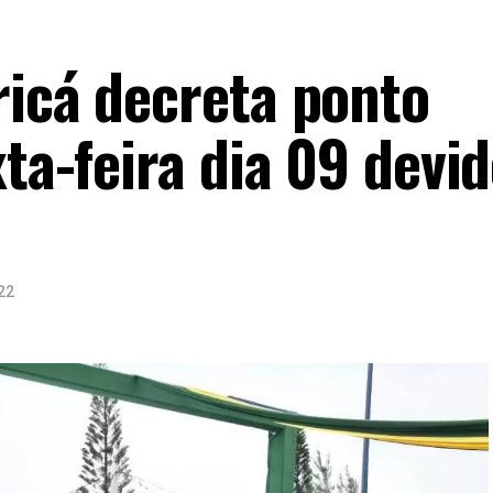
ricá decreta ponto
xta-feira dia 09 devi
22