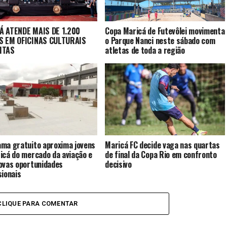
Á ATENDE MAIS DE 1.200
Copa Maricá de Futevôlei movimenta
S EM OFICINAS CULTURAIS
o Parque Nanci neste sábado com
ITAS
atletas de toda a região
ma gratuito aproxima jovens
Maricá FC decide vaga nas quartas
icá do mercado da aviação e
de final da Copa Rio em confronto
ovas oportunidades
decisivo
sionais
CLIQUE PARA COMENTAR