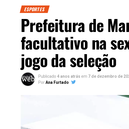
ESPORTES
Prefeitura de Ma
facultativo na se
jogo da seleção
Publicado
4 anos atrás
em
7 de dezembro de 20
Por
Ana Furtado