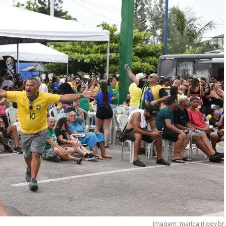
imagem: marica.rj.gov.br