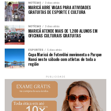
NOTÍCIAS
3 dias atrás
PUBLICIDADE
MARICÁ ABRE VAGAS PARA ATIVIDADES
GRATUITAS DE ESPORTE E CULTURA
Continue acompanhando a Maricá Web TV para mais
NOTÍCIAS
3 dias atrás
MARICÁ ATENDE MAIS DE 1.200 ALUNOS EM
notícias sobre inclusão, cidadania e esporte.
OFICINAS CULTURAIS GRATUITAS
#Maricá #Inclusão #JogosDaDiversidade #Esporte
#MaricáWebTV
ESPORTES
5 dias atrás
Copa Maricá de Futevôlei movimenta o Parque
Nanci neste sábado com atletas de toda a
região
PUBLICIDADE