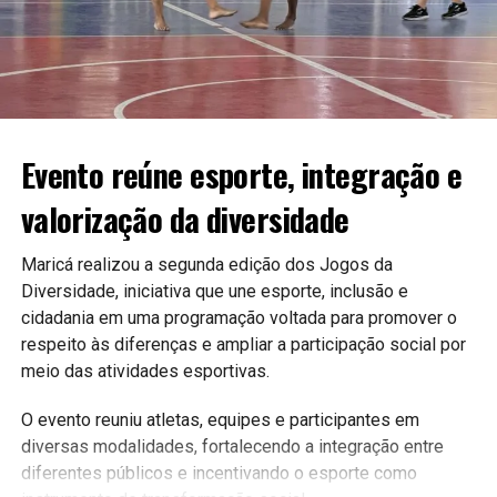
A expectativa é que as novas ferramentas contribuam para
uma gestão mais moderna e eficiente, aproximando ainda
mais a população do poder público.
Continue acompanhando a Maricá Web TV para mais
notícias sobre inovação, tecnologia e serviços públicos.
Evento reúne esporte, integração e
valorização da diversidade
#Maricá #Tecnologia #Inovação #ServiçosPúblicos
#CidadeInteligente #MaricáWebTV
Maricá realizou a segunda edição dos Jogos da
Diversidade, iniciativa que une esporte, inclusão e
cidadania em uma programação voltada para promover o
respeito às diferenças e ampliar a participação social por
meio das atividades esportivas.
O evento reuniu atletas, equipes e participantes em
diversas modalidades, fortalecendo a integração entre
diferentes públicos e incentivando o esporte como