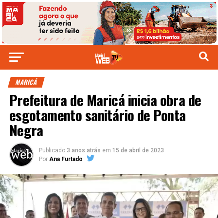
MARICÁ
Prefeitura de Maricá inicia obra de
esgotamento sanitário de Ponta
Negra
Publicado
3 anos atrás
em
15 de abril de 2023
Por
Ana Furtado