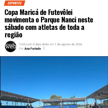
ESPORTES
Copa Maricá de Futevôlei
movimenta o Parque Nanci neste
sábado com atletas de toda a
região
Publicado
5 dias atrás
em
1 de agosto de 2026
Por
Ana Furtado