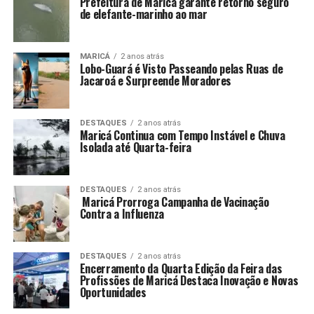
Prefeitura de Maricá garante retorno seguro
de elefante-marinho ao mar
MARICÁ
2 anos atrás
Lobo-Guará é Visto Passeando pelas Ruas de
Jacaroá e Surpreende Moradores
DESTAQUES
2 anos atrás
Maricá Continua com Tempo Instável e Chuva
Isolada até Quarta-feira
DESTAQUES
2 anos atrás
Maricá Prorroga Campanha de Vacinação
Contra a Influenza
DESTAQUES
2 anos atrás
Encerramento da Quarta Edição da Feira das
Profissões de Maricá Destaca Inovação e Novas
Oportunidades