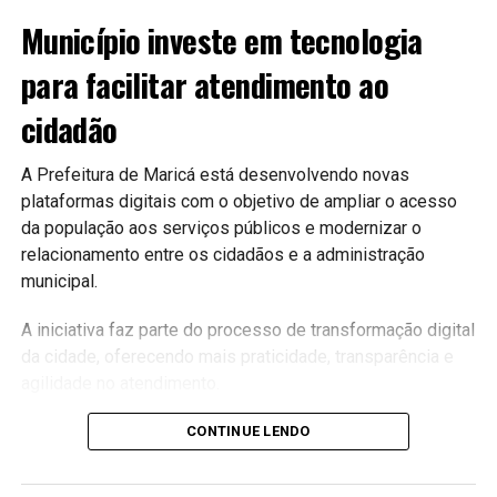
Município investe em tecnologia
para facilitar atendimento ao
cidadão
A Prefeitura de Maricá está desenvolvendo novas
plataformas digitais com o objetivo de ampliar o acesso
da população aos serviços públicos e modernizar o
relacionamento entre os cidadãos e a administração
municipal.
A iniciativa faz parte do processo de transformação digital
da cidade, oferecendo mais praticidade, transparência e
agilidade no atendimento.
Serviços mais acessíveis
CONTINUE LENDO
As plataformas permitirão que diversos serviços sejam