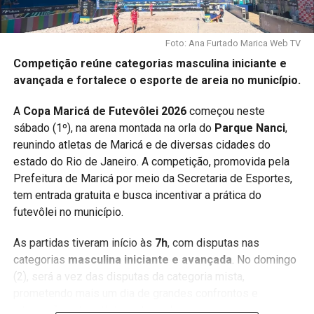
Foto: Ana Furtado Marica Web TV
Competição reúne categorias masculina iniciante e
avançada e fortalece o esporte de areia no município.
A
Copa Maricá de Futevôlei 2026
começou neste
sábado (1º), na arena montada na orla do
Parque Nanci
,
reunindo atletas de Maricá e de diversas cidades do
estado do Rio de Janeiro. A competição, promovida pela
Prefeitura de Maricá por meio da Secretaria de Esportes,
tem entrada gratuita e busca incentivar a prática do
futevôlei no município.
As partidas tiveram início às
7h
, com disputas nas
categorias
masculina iniciante e avançada
. No domingo
(2), será a vez das disputas da categoria mista,
prometendo mais um dia de grandes confrontos e
integração entre atletas e torcedores.