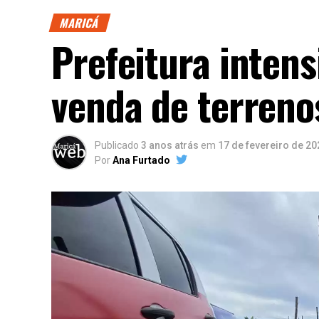
MARICÁ
Prefeitura intens
venda de terreno
Publicado
3 anos atrás
em
17 de fevereiro de 20
Por
Ana Furtado