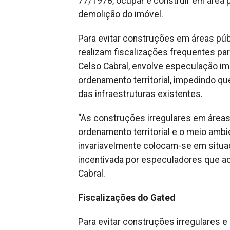
77/1978, ocupar e construir em área pú
demolição do imóvel.
Para evitar construções em áreas púb
realizam fiscalizações frequentes pa
Celso Cabral, envolve especulação imo
ordenamento territorial, impedindo qu
das infraestruturas existentes.
“As construções irregulares em área
ordenamento territorial e o meio amb
invariavelmente colocam-se em situaçã
incentivada por especuladores que a
Cabral.
Fiscalizações do Gated
Para evitar construções irregulares e 