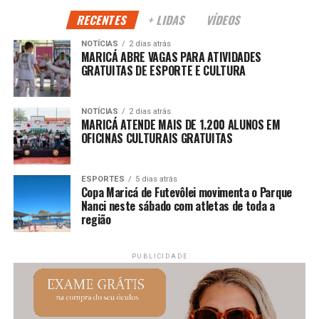
desenvolvimento humano.
RECENTES
+ LIDAS
VÍDEOS
NOTÍCIAS
2 dias atrás
PUBLICIDADE
MARICÁ ABRE VAGAS PARA ATIVIDADES
GRATUITAS DE ESPORTE E CULTURA
Continue acompanhando a Maricá Web TV para mais
NOTÍCIAS
2 dias atrás
MARICÁ ATENDE MAIS DE 1.200 ALUNOS EM
notícias sobre inclusão, cidadania e esporte.
OFICINAS CULTURAIS GRATUITAS
#Maricá #Inclusão #JogosDaDiversidade #Esporte
#MaricáWebTV
ESPORTES
5 dias atrás
Copa Maricá de Futevôlei movimenta o Parque
Nanci neste sábado com atletas de toda a
região
PUBLICIDADE