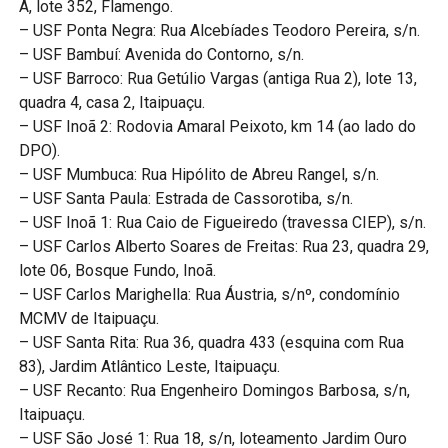
A, lote 352, Flamengo.
– USF Ponta Negra: Rua Alcebíades Teodoro Pereira, s/n.
– USF Bambuí: Avenida do Contorno, s/n.
– USF Barroco: Rua Getúlio Vargas (antiga Rua 2), lote 13,
quadra 4, casa 2, Itaipuaçu.
– USF Inoã 2: Rodovia Amaral Peixoto, km 14 (ao lado do
DPO).
– USF Mumbuca: Rua Hipólito de Abreu Rangel, s/n.
– USF Santa Paula: Estrada de Cassorotiba, s/n.
– USF Inoã 1: Rua Caio de Figueiredo (travessa CIEP), s/n.
– USF Carlos Alberto Soares de Freitas: Rua 23, quadra 29,
lote 06, Bosque Fundo, Inoã.
– USF Carlos Marighella: Rua Áustria, s/nº, condomínio
MCMV de Itaipuaçu.
– USF Santa Rita: Rua 36, quadra 433 (esquina com Rua
83), Jardim Atlântico Leste, Itaipuaçu.
– USF Recanto: Rua Engenheiro Domingos Barbosa, s/n,
Itaipuaçu.
– USF São José 1: Rua 18, s/n, loteamento Jardim Ouro