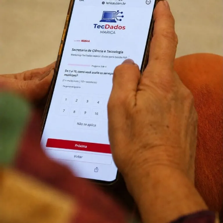
TV.
Copa Maricá de Futevôlei, Maricá, Parque Nanci, futevôlei,
esporte de areia, Liga Nacional de Futevôlei, Secretaria de
Esportes, eventos esportivos em Maricá, Maricá Web TV,
competição de futevôlei.