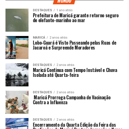
MUNDO
DESTAQUES
1 ano atrás
Prefeitura de Maricá garante retorno seguro
de elefante-marinho ao mar
MARICÁ
2 anos atrás
Lobo-Guará é Visto Passeando pelas Ruas de
Jacaroá e Surpreende Moradores
DESTAQUES
2 anos atrás
Maricá Continua com Tempo Instável e Chuva
Isolada até Quarta-feira
DESTAQUES
2 anos atrás
Maricá Prorroga Campanha de Vacinação
Contra a Influenza
DESTAQUES
2 anos atrás
Encerramento da Quarta Edição da Feira das