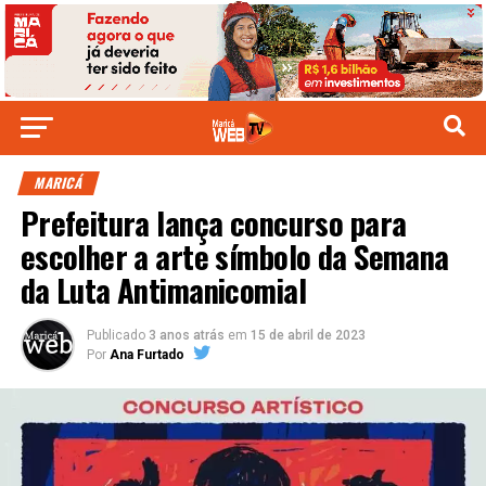
MARICÁ
Prefeitura lança concurso para
escolher a arte símbolo da Semana
da Luta Antimanicomial
Publicado
3 anos atrás
em
15 de abril de 2023
Por
Ana Furtado