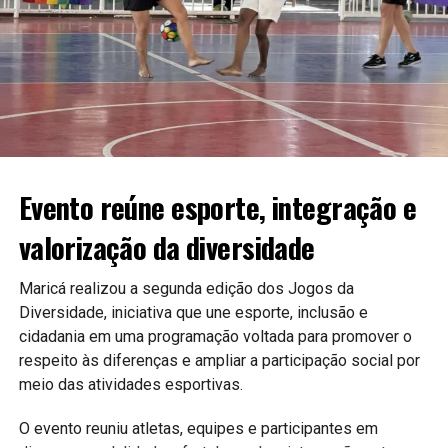
A expectativa é que as novas ferramentas contribuam para
uma gestão mais moderna e eficiente, aproximando ainda
mais a população do poder público.
Continue acompanhando a Maricá Web TV para mais
notícias sobre inovação, tecnologia e serviços públicos.
Evento reúne esporte, integração e
valorização da diversidade
#Maricá #Tecnologia #Inovação #ServiçosPúblicos
#CidadeInteligente #MaricáWebTV
Maricá realizou a segunda edição dos Jogos da
Diversidade, iniciativa que une esporte, inclusão e
cidadania em uma programação voltada para promover o
respeito às diferenças e ampliar a participação social por
meio das atividades esportivas.
O evento reuniu atletas, equipes e participantes em