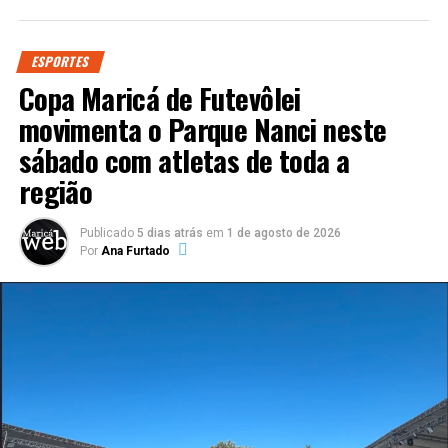
ESPORTES
Copa Maricá de Futevôlei
movimenta o Parque Nanci neste
sábado com atletas de toda a
região
Publicado
5 dias atrás
em
1 de agosto de 2026
Por
Ana Furtado