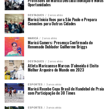
Profissões de Maricá Destaca Inovação e Novas
Oportunidades
DESTAQUES
2 anos atrás
Maricá Inicia Voos para São Paulo e Prepara
Conexões para Outras Cidades
MARICÁ
2 anos atrás
Maricá Gamers: Presença Confirmada do
Renomado Dublador Guilherme Briggs
DESTAQUES
2 anos atrás
Atleta Maricaense Marcus D’almeida é Eleito
Melhor Arqueiro do Mundo em 2023
ESPORTES
3 anos atrás
Maricá Recebe Copa Brasil de Handebol de Praia
com Participação de 30 Times
ESPORTES
3 anos atrás