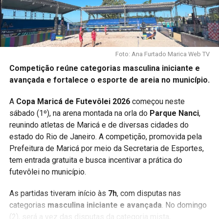
Foto: Ana Furtado Marica Web TV
Competição reúne categorias masculina iniciante e
avançada e fortalece o esporte de areia no município.
A
Copa Maricá de Futevôlei 2026
começou neste
sábado (1º), na arena montada na orla do
Parque Nanci
,
reunindo atletas de Maricá e de diversas cidades do
estado do Rio de Janeiro. A competição, promovida pela
Prefeitura de Maricá por meio da Secretaria de Esportes,
tem entrada gratuita e busca incentivar a prática do
futevôlei no município.
As partidas tiveram início às
7h
, com disputas nas
categorias
masculina iniciante e avançada
. No domingo
(2), será a vez das disputas da categoria mista,