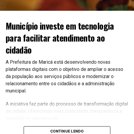
Município investe em tecnologia
para facilitar atendimento ao
cidadão
A Prefeitura de Maricá está desenvolvendo novas
plataformas digitais com o objetivo de ampliar o acesso
da população aos serviços públicos e modernizar o
relacionamento entre os cidadãos e a administração
municipal.
A iniciativa faz parte do processo de transformação digital
da cidade, oferecendo mais praticidade, transparência e
agilidade no atendimento.
Serviços mais acessíveis
CONTINUE LENDO