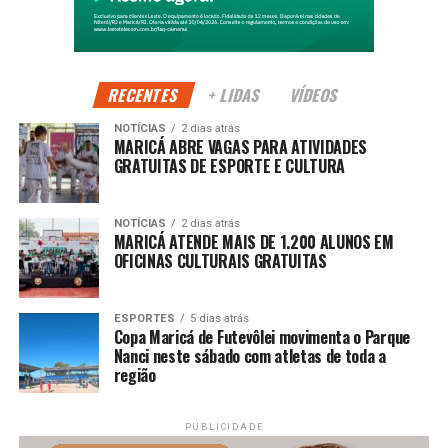
Maricá.
Segundo a Prefeitura, o evento fortalece a identidade rural
do município e cria novas oportunidades para produtores
RECENTES
+ LIDAS
VÍDEOS
comercializarem seus produtos diretamente com os
NOTÍCIAS
2 dias atrás
consumidores.
MARICÁ ABRE VAGAS PARA ATIVIDADES
GRATUITAS DE ESPORTE E CULTURA
PUBLICIDADE
NOTÍCIAS
2 dias atrás
MARICÁ ATENDE MAIS DE 1.200 ALUNOS EM
OFICINAS CULTURAIS GRATUITAS
Além de incentivar o setor agrícola, a programação
movimenta o turismo e o comércio local, atraindo
ESPORTES
5 dias atrás
Copa Maricá de Futevôlei movimenta o Parque
visitantes de diferentes regiões e contribuindo para o
Nanci neste sábado com atletas de toda a
fortalecimento da economia durante os dias de evento.
região
A expectativa é receber um grande público ao longo dos
três dias de programação, reafirmando a Festa do
PUBLICIDADE