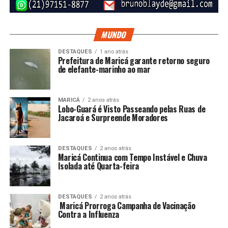
MUNDO
DESTAQUES
1 ano atrás
Prefeitura de Maricá garante retorno seguro
de elefante-marinho ao mar
MARICÁ
2 anos atrás
Lobo-Guará é Visto Passeando pelas Ruas de
Jacaroá e Surpreende Moradores
DESTAQUES
2 anos atrás
Maricá Continua com Tempo Instável e Chuva
Isolada até Quarta-feira
DESTAQUES
2 anos atrás
Maricá Prorroga Campanha de Vacinação
Contra a Influenza