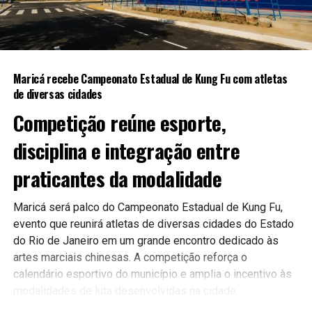
A expectativa é que as novas ferramentas contribuam para
uma gestão mais moderna e eficiente, aproximando ainda
mais a população do poder público.
Maricá recebe Campeonato Estadual de Kung Fu com atletas
Continue acompanhando a Maricá Web TV para mais
de diversas cidades
notícias sobre inovação, tecnologia e serviços públicos.
Competição reúne esporte,
#Maricá #Tecnologia #Inovação #ServiçosPúblicos
disciplina e integração entre
#CidadeInteligente #MaricáWebTV
praticantes da modalidade
Maricá será palco do Campeonato Estadual de Kung Fu,
evento que reunirá atletas de diversas cidades do Estado
do Rio de Janeiro em um grande encontro dedicado às
artes marciais chinesas. A competição reforça o
calendário esportivo do município e amplia o incentivo às
modalidades de luta desenvolvidas na cidade.