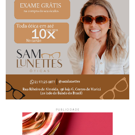
Produtor Rural como um dos eventos mais tradicionais do
calendário oficial de Maricá.
Acompanhe a Maricá Web TV pelo site, Instagram
e Facebook para conferir a cobertura completa dos
principais eventos, notícias e acontecimentos de
Maricá.
#Maricá #ProdutorRural #AgriculturaFamiliar
#TurismoRural #EconomiaLocal #MaricáRJ #Eventos
#MaricáWebTV
PUBLICIDADE
PUBLICIDADE