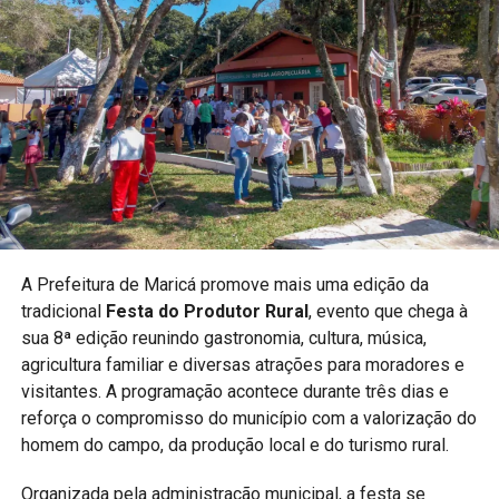
para ampliar o acesso da população às diferentes
modalidades e incentivar crianças e jovens à prática
esportiva.
PUBLICIDADE
A realização do campeonato reforça o compromisso do
município com políticas públicas voltadas ao esporte e à
A Prefeitura de Maricá promove mais uma edição da
qualidade de vida.
tradicional
Festa do Produtor Rural
, evento que chega à
sua 8ª edição reunindo gastronomia, cultura, música,
Acompanhe a Maricá Web TV para mais notícias sobre
agricultura familiar e diversas atrações para moradores e
esporte e eventos na cidade.
visitantes. A programação acontece durante três dias e
#Maricá #KungFu #Esporte #ArtesMarciais
reforça o compromisso do município com a valorização do
#MaricáWebTV
homem do campo, da produção local e do turismo rural.
Organizada pela administração municipal, a festa se