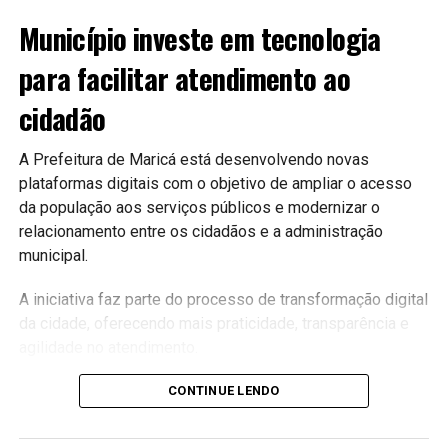
Município investe em tecnologia
para facilitar atendimento ao
cidadão
A Prefeitura de Maricá está desenvolvendo novas
plataformas digitais com o objetivo de ampliar o acesso
da população aos serviços públicos e modernizar o
relacionamento entre os cidadãos e a administração
municipal.
A iniciativa faz parte do processo de transformação digital
da cidade, oferecendo mais praticidade, transparência e
agilidade no atendimento.
Serviços mais acessíveis
CONTINUE LENDO
As plataformas permitirão que diversos serviços sejam